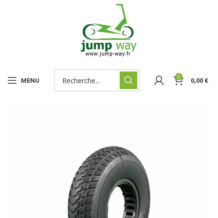
0
MENU
0,00
€