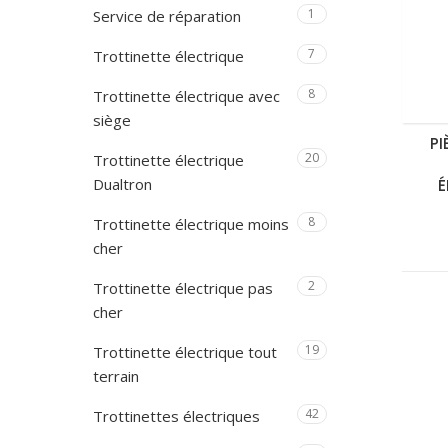
1
Service de réparation
7
Trottinette électrique
8
Trottinette électrique avec
siège
PI
20
Trottinette électrique
Dualtron
É
8
Trottinette électrique moins
cher
2
Trottinette électrique pas
cher
19
Trottinette électrique tout
terrain
42
Trottinettes électriques