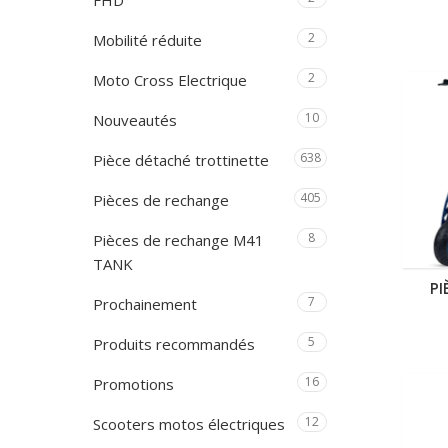
FHD
2
Mobilité réduite
2
Moto Cross Electrique
10
Nouveautés
638
Pièce détaché trottinette
405
Pièces de rechange
8
Pièces de rechange M41
TANK
PI
7
Prochainement
5
Produits recommandés
16
Promotions
12
Scooters motos électriques