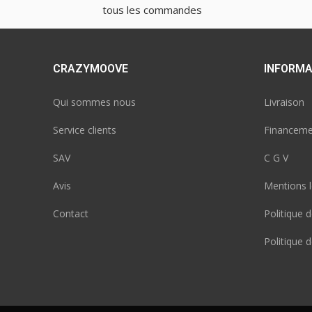
tous les commandes
CRAZYMOOVE
INFORMA
Qui sommes nous
Livraison
Service clients
Financeme
SAV
C G V
Avis
Mentions l
Contact
Politique d
Politique 