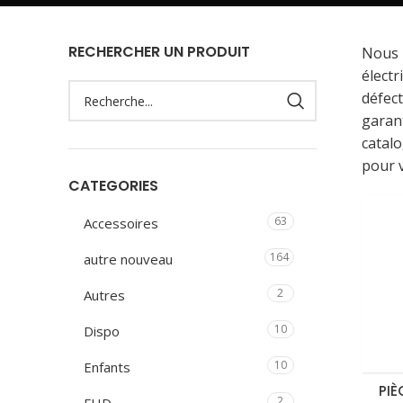
RECHERCHER UN PRODUIT
Nous 
élect
défec
garan
catalo
pour v
CATEGORIES
63
Accessoires
164
autre nouveau
2
Autres
10
Dispo
10
Enfants
PIÈ
2