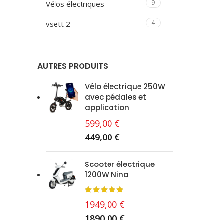
9
Vélos électriques
4
vsett 2
AUTRES PRODUITS
Vélo électrique 250W
avec pédales et
application
599,00
€
449,00
€
Scooter électrique
1200W Nina
1949,00
€
1890,00
€