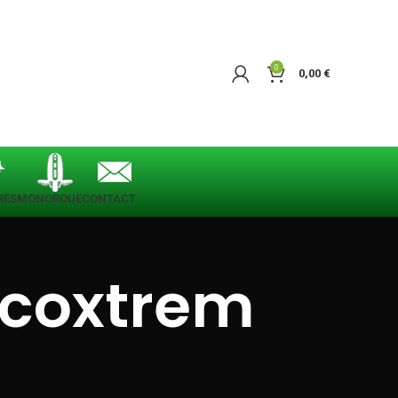
0
0,00
€
RES
MONOROUE
CONTACT
Ecoxtrem