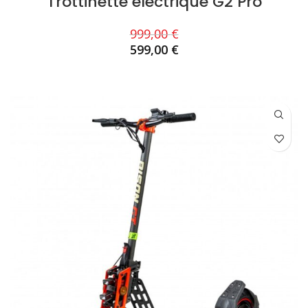
Trottinette électrique G2 Pro
999,00
€
599,00
€
AJOUTER AU PANIER