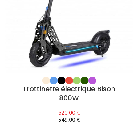
Trottinette électrique Bison
800W
620,00
€
549,00
€
CHOIX DES OPTIONS