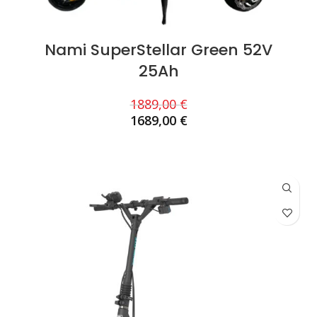
Nami SuperStellar Green 52V
25Ah
1889,00
€
1689,00
€
AJOUTER AU PANIER