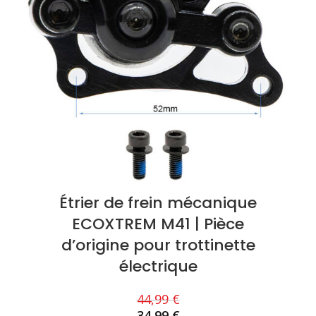
Étrier de frein mécanique
ECOXTREM M41 | Pièce
d’origine pour trottinette
électrique
44,99
€
34,99
€