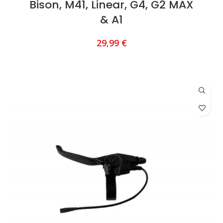
Bison, M41, Linear, G4, G2 MAX
& A1
29,99
€
AJOUTER AU PANIER