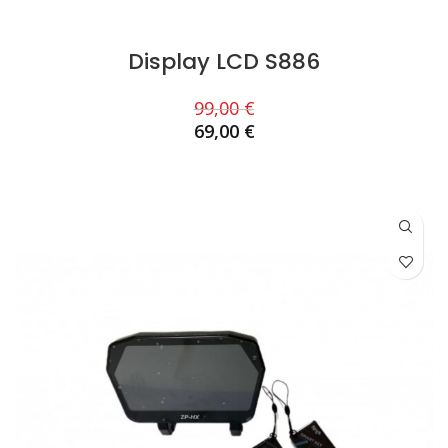
Display LCD S886
99,00
€
69,00
€
AJOUTER AU PANIER