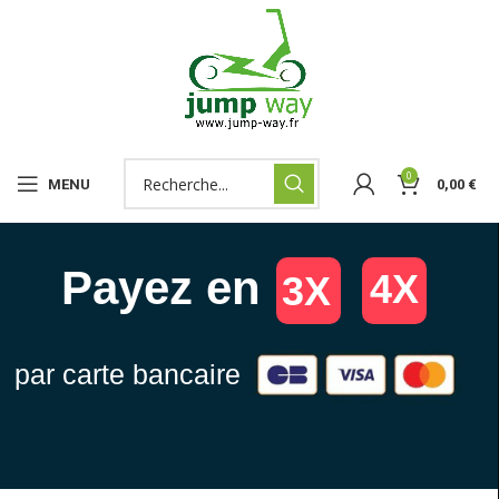
0
MENU
0,00
€
Payez en
4X
3X
par carte bancaire