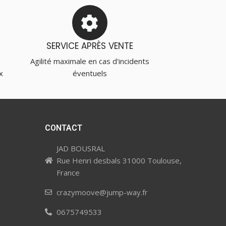
SERVICE APRÈS VENTE
Agilité maximale en cas d'incidents
x
éventuels
CONTACT
JAD BOUSRAL
Rue Henri desbals 31000 Toulouse,
France
crazymoove@jump-way.fr
0675749533