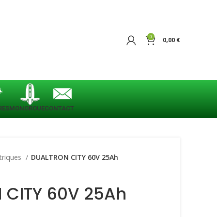
0
0,00
€
RES
MONOROUE
CONTACT
ctriques
DUALTRON CITY 60V 25Ah
 CITY 60V 25Ah