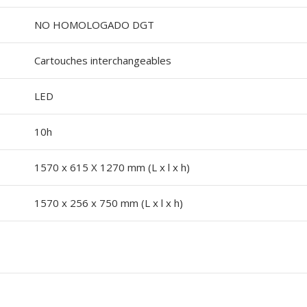
NO HOMOLOGADO DGT
Cartouches interchangeables
LED
10h
1570 x 615 X 1270 mm (L x l x h)
1570 x 256 x 750 mm (L x l x h)