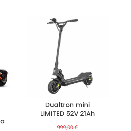
Dualtron mini
LIMITED 52V 21Ah
ta
999,00
€