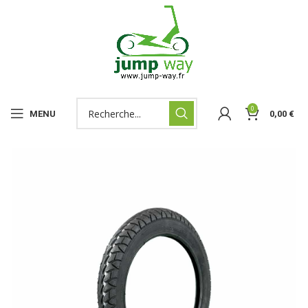
0
MENU
0,00
€