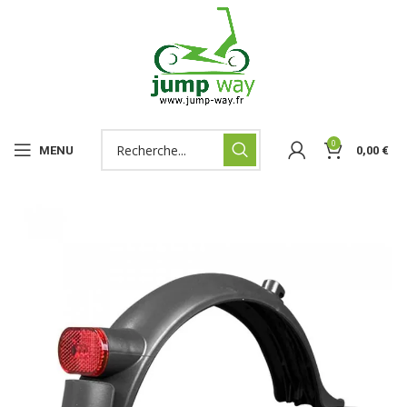
0
MENU
0,00
€