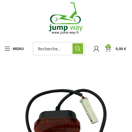
0
MENU
0,00
€