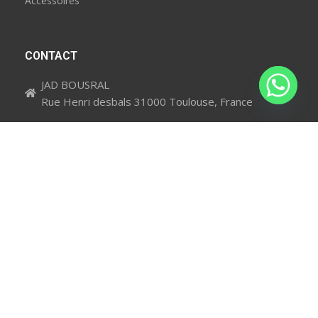
Accessoires
CONTACT
JAD BOUSRAL
Rue Henri desbals 31000 Toulouse, France
crazymoove@jump-way.fr
0675749533
NOUS SUIVRE
CrazyMoove société Immatriculer au RCS PERPIGNAN N° SIRET