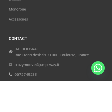
Monoroue
Accessoires
CONTACT
JAD BOUSRAL
Rue Henri desbals 31000 Toulouse, France
crazymoove@jump-way.fr
0675749533
NOUS SUIVRE