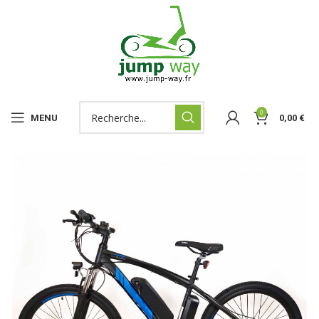
0
MENU
0,00
€