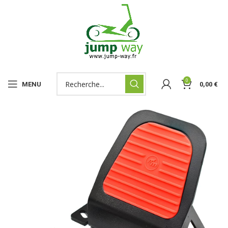
0
MENU
0,00
€