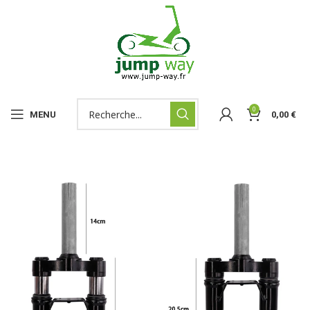
0
MENU
0,00
€