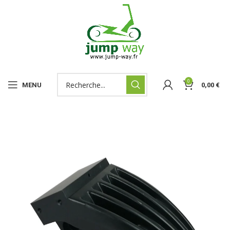
0
MENU
0,00
€