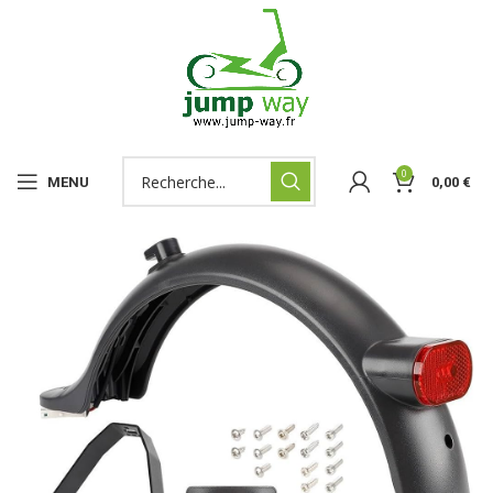
0
MENU
0,00
€