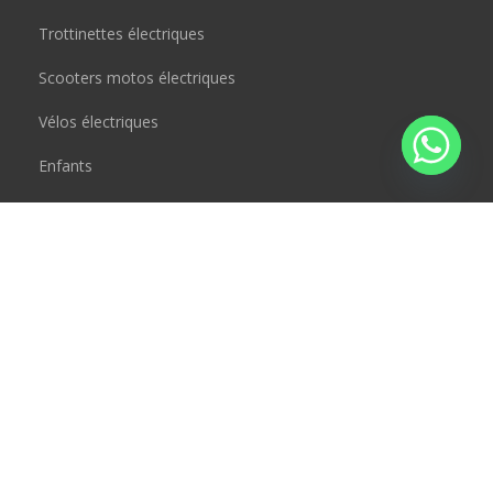
Trottinettes électriques
Scooters motos électriques
Vélos électriques
Enfants
Monoroue
Accessoires
CONTACT
JAD BOUSRAL
Rue Henri desbals 31000 Toulouse, France
crazymoove@jump-way.fr