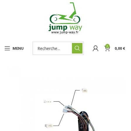
0
MENU
0,00
€