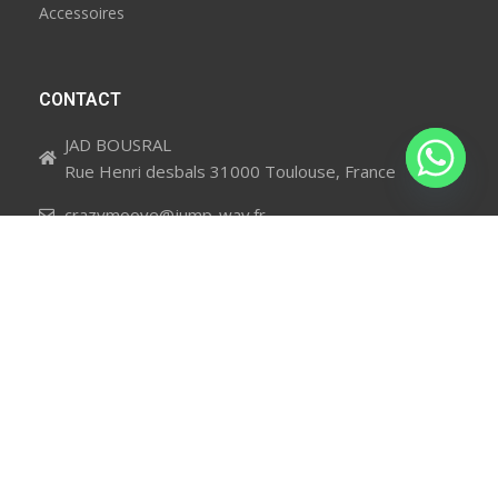
Accessoires
CONTACT
JAD BOUSRAL
Rue Henri desbals 31000 Toulouse, France
crazymoove@jump-way.fr
0675749533
NOUS SUIVRE