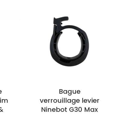
e
Bague
rim
verrouillage levier
&
Ninebot G30 Max
LIRE LA SUITE