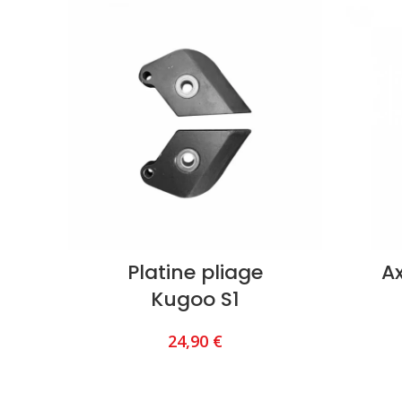
Platine pliage
A
Kugoo S1
24,90
€
AJOUTER AU PANIER