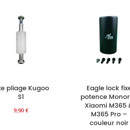
xe pliage Kugoo
Eagle lock fix
S1
potence Mono
Xiaomi M365 
9,90
€
M365 Pro –
couleur noir
AJOUTER AU PANIER