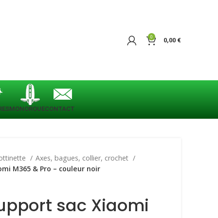
0
0,00
€
RES
MONOROUE
CONTACT
ottinette
Axes, bagues, collier, crochet
omi M365 & Pro – couleur noir
upport sac Xiaomi