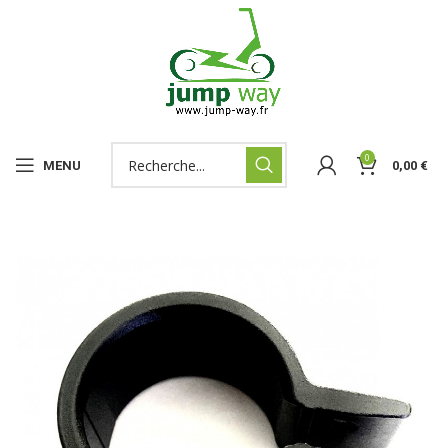
0
MENU
0,00
€