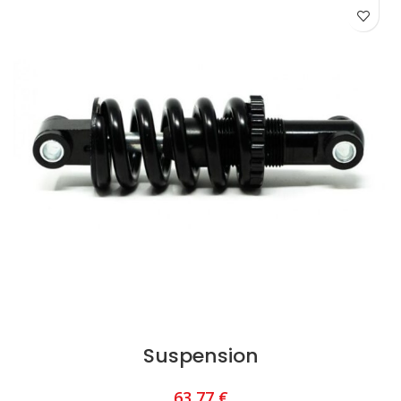
Suspension
63,77
€