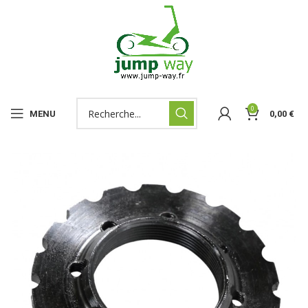
0
MENU
0,00
€