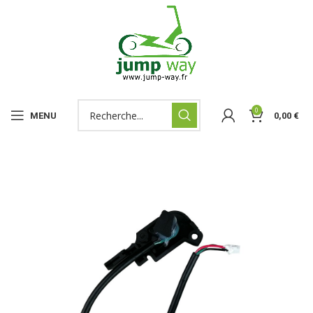
0
MENU
0,00
€