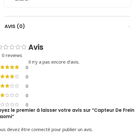
AVIS (0)
Avis
0 reviews
Il n’y a pas encore d’avis.
0
0
0
0
0
oyez le premier à laisser votre avis sur “Capteur De Frein
iaomi”
ous devez être
connecté
pour publier un avis.