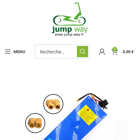
0
MENU
0,00
€