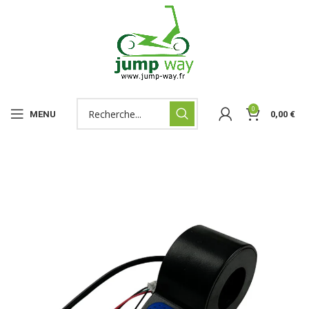
0
MENU
0,00
€