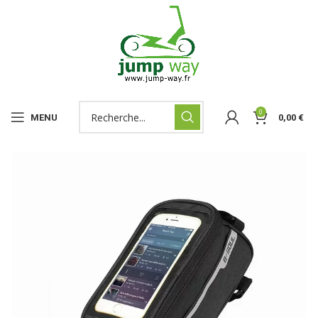
0
MENU
0,00
€