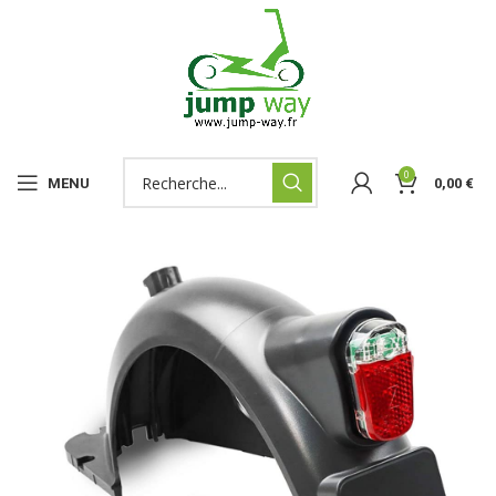
0
MENU
0,00
€