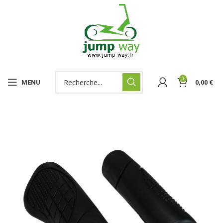
0
MENU
0,00
€