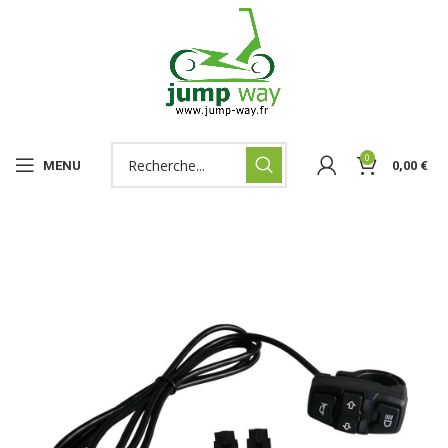
0
MENU
0,00
€