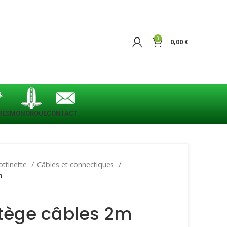
0
0,00
€
RES
MONOROUE
CONTACT
ottinette
Câbles et connectiques
m
tège câbles 2m