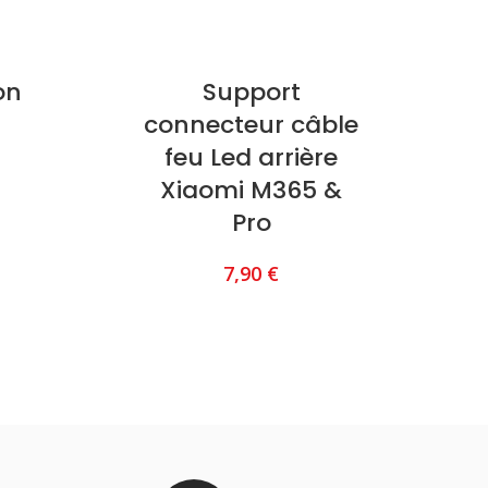
on
Support
connecteur câble
K
feu Led arrière
Xiaomi M365 &
Pro
7,90
€
AJOUTER AU PANIER