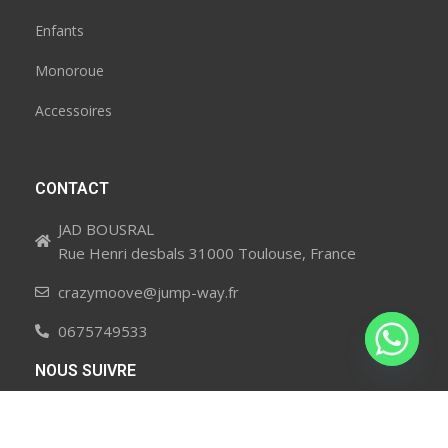
Enfants
Monoroue
Accessoires
CONTACT
JAD BOUSRAL
Rue Henri desbals 31000 Toulouse, France
crazymoove@jump-way.fr
0675749533
NOUS SUIVRE