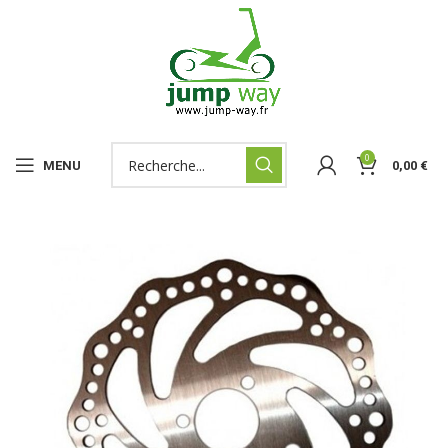
0
MENU
0,00
€