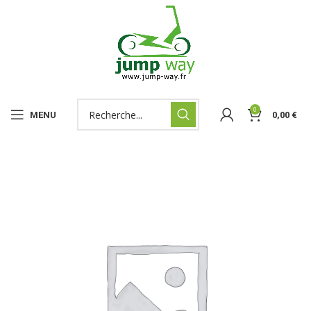
0
MENU
0,00
€