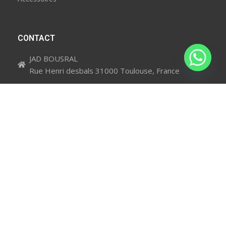
CONTACT
JAD BOUSRAL
Rue Henri desbals 31000 Toulouse, France
crazymoove@jump-way.fr
0675749533
NOUS SUIVRE
CrazyMoove société Immatriculer au RCS PERPIGNAN N° SIRET