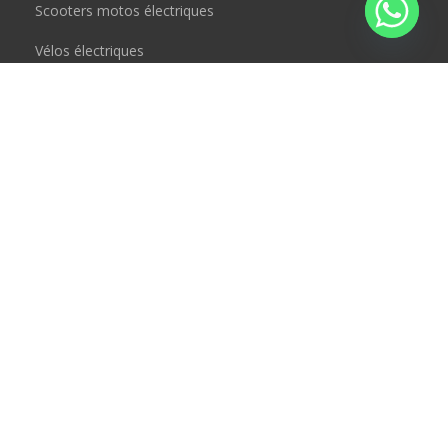
Scooters motos électriques
Vélos électriques
Enfants
Monoroue
Accessoires
CONTACT
JAD BOUSRAL
Rue Henri desbals 31000 Toulouse, France
crazymoove@jump-way.fr
0675749533
NOUS SUIVRE