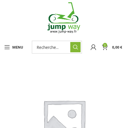
0
MENU
0,00
€