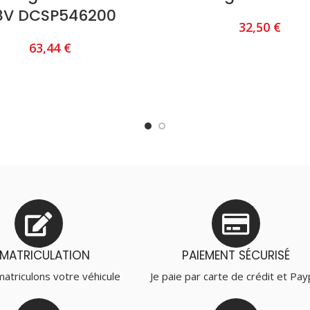
8V DCSP546200
32,50
€
63,44
€
AJOUTER AU PANIER
AJOUTER AU PANIER
MMATRICULATION
PAIEMENT SÉCURISÉ
atriculons votre véhicule
Je paie par carte de crédit et Pay