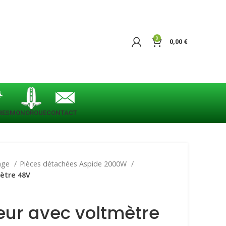
0
0,00
€
RES
MONOROUE
CONTACT
ange
Pièces détachées Aspide 2000W
ètre 48V
eur avec voltmètre