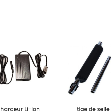
hargeur Li-Ion
tige de selle